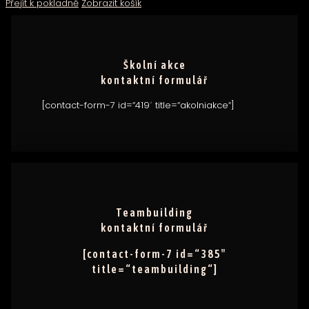
Přejít k pokladně
Zobrazit košík
Školní akce
kontaktní formulář
[contact-form-7 id=“419″ title=“akolniakce“]
Teambuilding
kontaktní formulář
[contact-form-7 id=“385″
title=“teambuilding“]