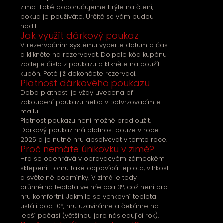
zima. Také doporučujeme brýle na čtení,
pokud je používáte. Určitě se vám budou
hodit.
Jak využít dárkový poukaz
V rezervačním systému vyberte datum a čas
a klikněte na rezervovat. Do pole kód kupónu
zadejte číslo z poukazu a klikněte na použít
kupón. Poté již dokončete rezervaci.
Platnost dárkového poukazu
Doba platnosti je vždy uvedena při
zakoupení poukazu nebo v potvrzovacím e-
mailu.
Platnost poukazu není možné prodloužit.
Dárkový poukaz má platnost pouze v roce
2025 a je nutné hru absolvovat v tomto roce.
Proč nemáte únikovku v zimě?
Hra se odehrává v opravdovém zámeckém
sklepení. Tomu také odpovídá teplota, vlhkost
a světelné podmínky. V zimě je tedy
průměrná teplota ve hře cca 3°, což není pro
hru komfortní. Jakmile se venkovní teplota
ustálí pod 10°, hru uzavíráme a čekáme na
lepší počasí (většinou jaro následující rok).