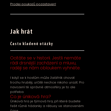
Prodej poukazů pozastaven!
Jak hrát
Často kladené otázky
Ocitáte se v historii. Jestli nemáte
rádi drsnější zacházení a mluvu,
raději se nám obloukem vyhněte.
I když se k hostům může žalářník chovat
trochu hruběji, určitě nechce nikoho urazit. Pro
navození té správné atmosféry je to ale
potřeba.
Co je úniková hra?
Úniková hra je týmová hra, při které budete
řešit různé hádanky a rébusy ve stanoveném
čase.