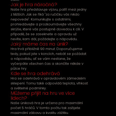
Jak je hra náročná?
Naše hra představuje výzvu, patří mezi jedny
z těžších. Jak se říká "za ručičku vás nikdo
nepovede". Komunikujte s ostatními,
prohledávejte a prozkoumávejte všechny
skrýše, které vás postupně dovedou k cíli. V
případě, že se zaseknete a opravdu už
nevíte, kam dál, požádejte o nápovědu.
Jaký máme čas na únik?
Hra trvá přibližně 90 minut. Doporučujeme
tedy, pokud jste v koncích, nebát se požádat
o nápovědu, ať se vám nestane, že
vyčerpáte všechen čas a skončíte někde v
půlce hry.
Kde se hra odehrává
Hra se odehrává v opravdovém zámeckém
sklepení. Tomu také odpovídá teplota, vlhkost
a světelné podmínky.
Můžeme přijít na hru ve více
lidech?
Naše úniková hra je určena pro maximální
počet 5 hráčů. V tomto počtu tak zažijete
maximální zábavu a kvalitu zážitku.