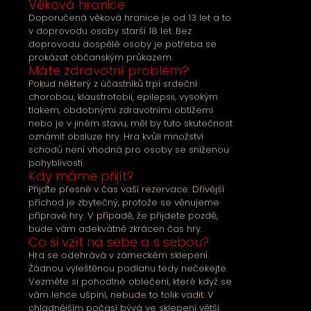
Věková hranice
Doporučená věková hranice je od 13 let a to
v doprovodu osoby starší 18 let. Bez
doprovodu dospělé osoby je potřeba se
prokázat občanským průkazem.
Máte zdravotní problém?
Pokud některý z účastníků trpí srdeční
chorobou, klaustrofobií, epilepsii, vysokým
tlakem, obdobnými zdravotními obtížemi
nebo je v jiném stavu, měl by tuto skutečnost
oznámit obsluze hry. Hra kvůli množství
schodů není vhodná pro osoby se sníženou
pohyblivostí.
Kdy máme přijít?
Přijďte přesně v čas vaší rezervace. Dřívější
příchod je zbytečný, protože se věnujeme
přípravě hry. V případě, že přijdete pozdě,
bude vám adekvátně zkrácen čas hry.
Co si vzít na sebe a s sebou?
Hra se odehrává v zámeckém sklepení.
Žádnou vyleštěnou podlahu tedy nečekejte.
Vezměte si pohodlné oblečení, které když se
vám lehce ušpiní, nebude to tolik vadit. V
chladnějším počasí bývá ve sklepení větší