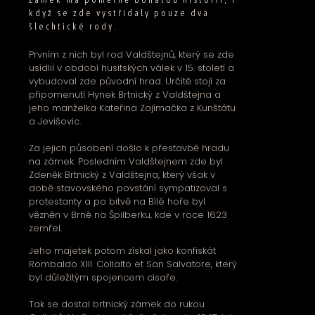
když se zde vystřídaly pouze dva
šlechtické rody.
Prvním z nich byl rod Valdštejnů, který se zde
usídlil v období husitských válek v 15. století a
vybudoval zde původní hrad. Určitě stojí za
připomenutí Hynek Brtnický z Valdštejna a
jeho manželka Kateřina Zajímačka z Kunštátu
a Jevišovic.
Za jejich působení došlo k přestavbě hradu
na zámek. Posledním Valdštejnem zde byl
Zdeněk Brtnický z Valdštejna, který však v
době stavovského povstání sympatizoval s
protestanty a po bitvě na Bílé hoře byl
vězněn v Brně na Špilberku, kde v roce 1623
zemřel.
Jeho majetek potom získal jako konfiskát
Rombaldo XIII. Collalto et San Salvatore, který
byl důležitým spojencem císaře.
Tak se dostal brtnický zámek do rukou