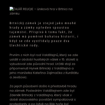
Brtnický zámek je stejně jako mnohé
hrady a zámky opředen spoustou
tajemství. Přispívá k tomu fakt, že
zámek má poměrně bohatou historii, i
když se zde vystřídaly pouze dva
šlechtické rody.
Prvním z nich byl rod Valdštejnů, který se zde
usídlil v období husitských válek v 15. století a
vybudoval zde původní hrad. Určitě stojí za
připomenutí Hynek Brtnický z Valdštejna a
jeho manželka Kateřina Zajímačka z Kunštátu
a Jevišovic.
Za jejich působení došlo k přestavbě hradu
na zámek. Posledním Valdštejnem zde byl
Zdeněk Brtnický z Valdštejna, který však v
době stavovského povstání sympatizoval s
protestanty a po bitvě na Bílé hoře byl