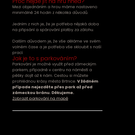
Proč nejde jít na hru hned?
Mezi objednáním a hrou máme nastaveno
minimálně 24 hodin z několika důvodů.
Jedním z nich je, že je potřeba nějaká doba
na připsání a spárování platby za zálohu.
Dalším důvodem je, že vše děláme ve svém
volném čase a je potřeba vše skloubit s naší
prací.
Jak je to s parkováním?
Parkování je možné využít před zámeckým
parkem, případně v centru na náměstí a
pěšky dojít až k nám. Cestou si můžete
prohlédnou krásy města Brtnice.
V žádném
případe nejezděte přes park až před
zámeckou bránu. Děkujeme.
Zobrazit parkování na mapě