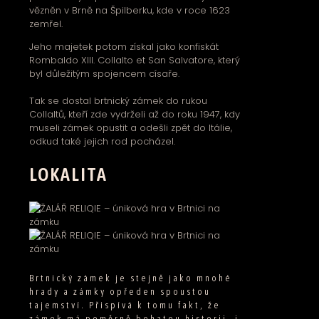
vězněn v Brně na Špilberku, kde v roce 1623
zemřel.
Jeho majetek potom získal jako konfiskát
Rombaldo XIII. Collalto et San Salvatore, který
byl důležitým spojencem císaře.
Tak se dostal brtnický zámek do rukou
Collaltů, kteří zde vydrželi až do roku 1947, kdy
museli zámek opustit a odešli zpět do Itálie,
odkud také jejich rod pocházel.
LOKALITA
Brtnický zámek je stejně jako mnohé
hrady a zámky opředen spoustou
tajemství. Přispívá k tomu fakt, že
zámek má poměrně bohatou historii, i