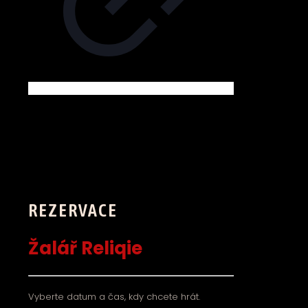
REZERVACE
Žalář Reliqie
Vyberte datum a čas, kdy chcete hrát.