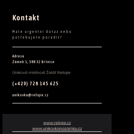
Kontakt
Máte urgentní dotaz nebo
potřebujete poradit?
Adresa
Zámek 1, 588 32 Brtnice
Úniková místnost Žalář Reliqie
(+420) 728 145 625
unikovka@reliqie.cz
www.reliqie.cz
www.unikovkanazamku.cz