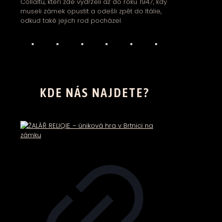
Collaltů, kteří zde vydrželi až do roku 1947, kdy
museli zámek opustit a odešli zpět do Itálie,
odkud také jejich rod pocházel
KDE NÁS NAJDETE?