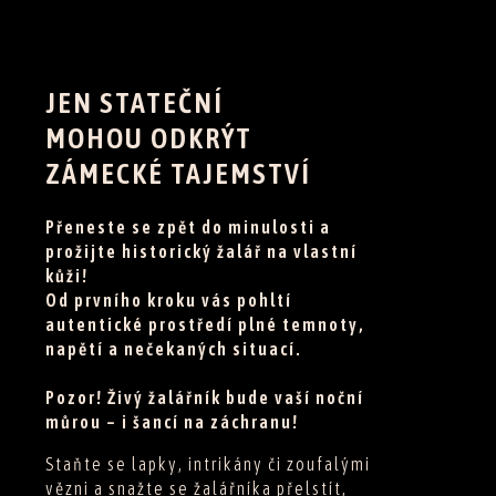
JEN STATEČNÍ
MOHOU ODKRÝT
ZÁMECKÉ TAJEMSTVÍ
Přeneste se zpět do minulosti a
prožijte historický žalář na vlastní
kůži!
Od prvního kroku vás pohltí
autentické prostředí plné temnoty,
napětí a nečekaných situací.
Pozor! Živý žalářník bude vaší noční
můrou – i šancí na záchranu!
Staňte se lapky, intrikány či zoufalými
vězni a snažte se žalářníka přelstít,