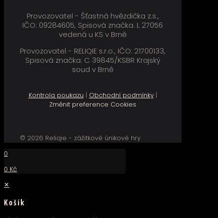
Provozovatel - Šťastná hvězdička z.s.,
IČO: 09284605, Spisová značka: L 27056
vedená u KS v Brně
Provozovatel - RELIQIE s.r.o., IČO: 21700133,
Spisová značka: C 39845/KSBR Krajský
soud v Brně
Kontrola poukazu
|
Obchodní podmínky
|
Změnit preference Cookies
© 2026 Reliqie - zážitkové únikové hry
0
0 Kč
✕
Košík